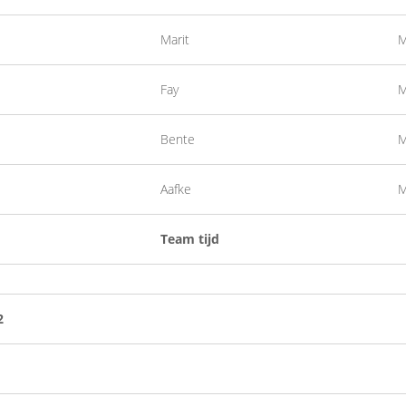
Marit
M
Fay
M
Bente
M
Aafke
M
Team tijd
2