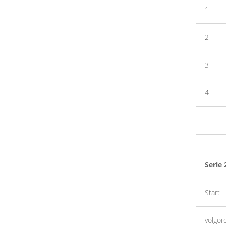
1
2
3
4
Serie 
Start
volgor