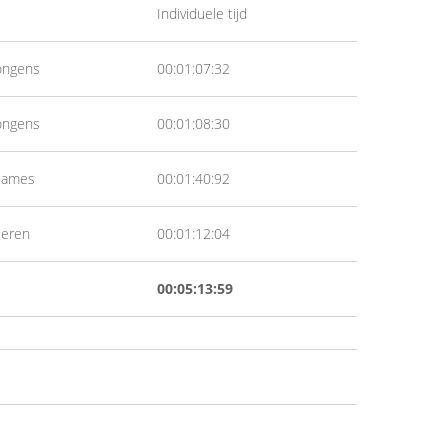
Individuele tijd
ongens
00:01:07:32
ongens
00:01:08:30
Dames
00:01:40:92
eren
00:01:12:04
00:05:13:59