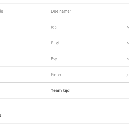
de
Deelnemer
Ida
M
Birgit
M
Evy
M
Pieter
J
Team tijd
3