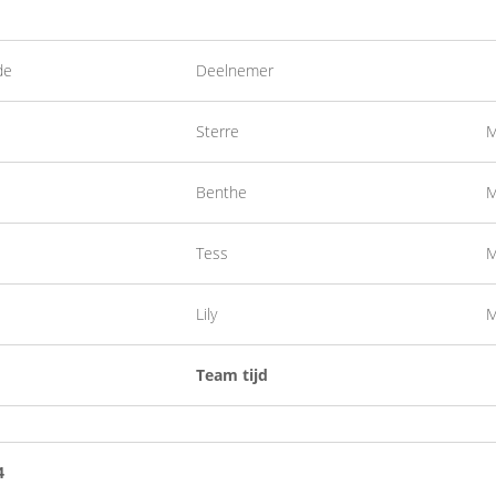
de
Deelnemer
Sterre
M
Benthe
M
Tess
M
Lily
M
Team tijd
4