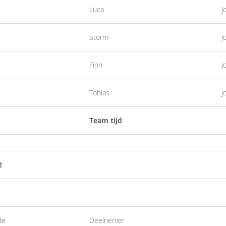
Luca
J
Storm
J
Finn
J
Tobias
J
Team tijd
2
de
Deelnemer