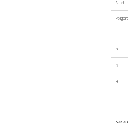
Start
volgor
1
2
3
4
Serie 