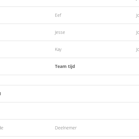
Eef
J
Jesse
J
Kay
J
Team tijd
1
de
Deelnemer