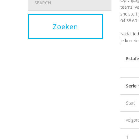
Op vrijda
teams. Va
snelste t
04:38:60.
Nadat ied
Je kon zi
Estafe
Serie 
Start
volgor
1