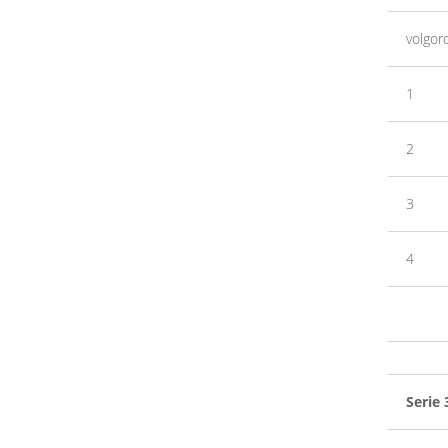
volgor
1
2
3
4
Serie 