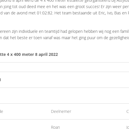
gavond 8 april werd de 4 x 400 meter estafette georganiseerd bij Astyl
n jong tot oud deed mee en het was een groot succes! Er zijn weer per
ijd van de avond met 01:02:82. Het team bestaande uit Eric, Ivo, Bas en
ereen zijn individuele en teamtijd had gelopen hebben wij nog een fami
en dat het beste er toen vanaf was maar het ging puur om de gezellighei
tte 4 x 400 meter 8 april 2022
1
de
Deelnemer
C
Roan
J