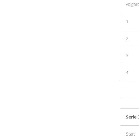
volgor
1
2
3
4
Serie 
Start