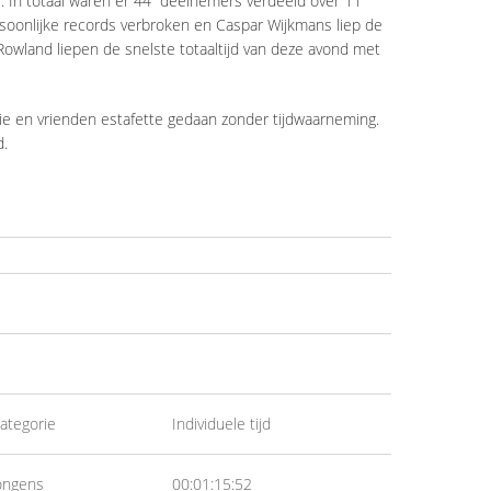
os. In totaal waren er 44 deelnemers verdeeld over 11
soonlijke records verbroken en Caspar Wijkmans liep de
 Rowland liepen de snelste totaaltijd van deze avond met
lie en vrienden estafette gedaan zonder tijdwaarneming.
d.
ategorie
Individuele tijd
ongens
00:01:15:52