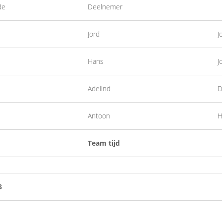
de
Deelnemer
Jord
J
Hans
J
Adelind
Antoon
H
Team tijd
3