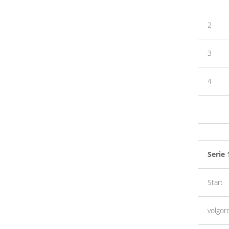
2
3
4
Serie 
Start
volgor